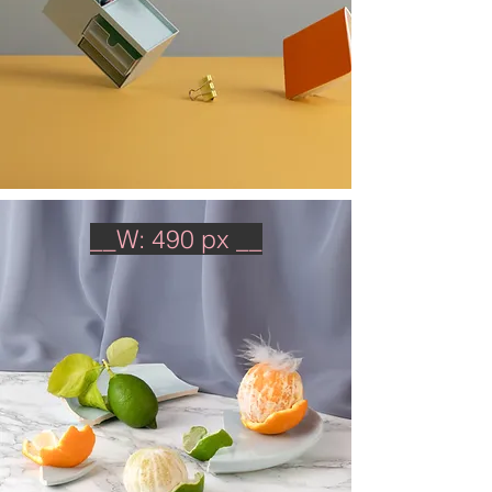
__W: 490 px __