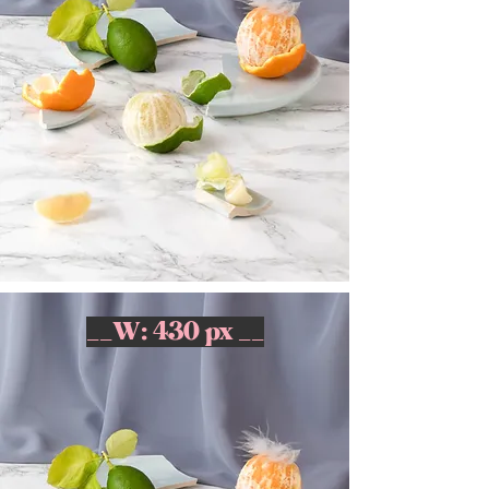
__W: 430 px __