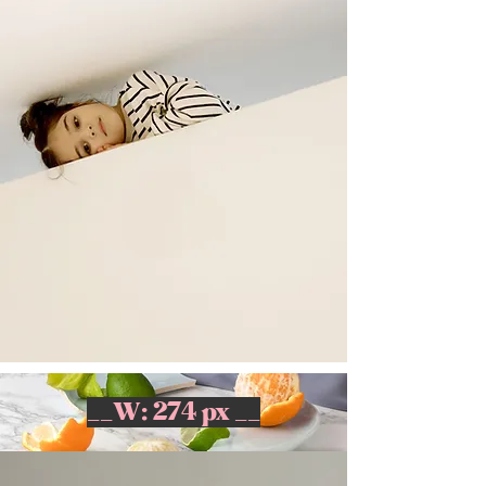
__W: 274 px __