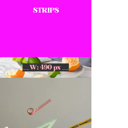
STRIPS
__W: 490 px __