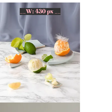
__W: 430 px __