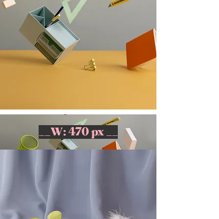
__W: 470 px __