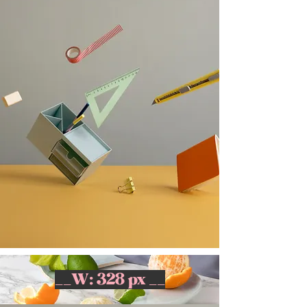
__W: 328 px __