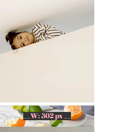
__W: 302 px __