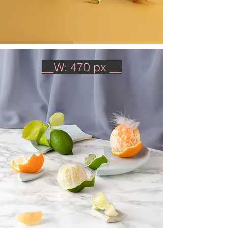
__W: 470 px __