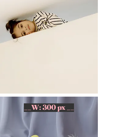
__W: 300 px __