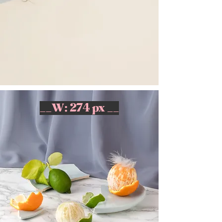
__W: 274 px __