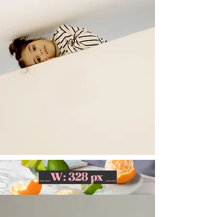
__W: 328 px __